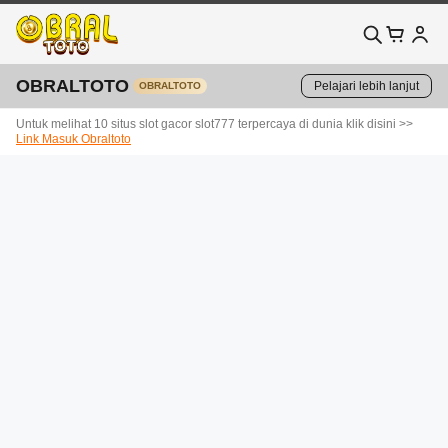
OBRALTOTO
Pelajari lebih lanjut
OBRALTOTO
Untuk melihat 10 situs slot gacor slot777 terpercaya di dunia klik disini >>
Link Masuk Obraltoto